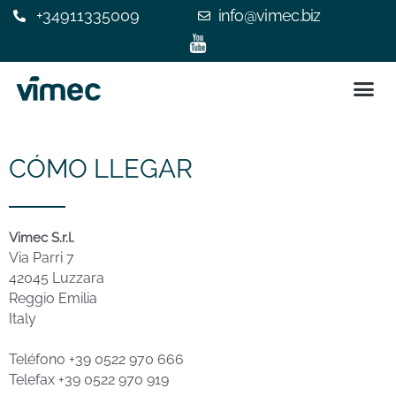
+34911335009
info@vimec.biz
SILLA 
ASCENSOR
¿POR QUÉ ELEGIR V
EXPERIENC
CONTACTE C
CÓMO LLEGAR
Vimec S.r.l.
Via Parri 7
42045 Luzzara
Reggio Emilia
Italy
Teléfono +39 0522 970 666
Telefax +39 0522 970 919