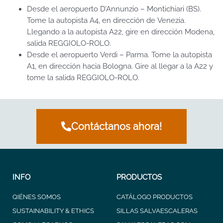
Desde el aeropuerto D’Annunzio – Montichiari (BS).
Tome la autopista A4, en dirección de Venezia.
Llegando a la autopista A22, gire en dirección Modena,
salida REGGIOLO-ROLO.
Desde el aeropuerto Verdi – Parma. Tome la autopista
A1, en dirección hacia Bologna. Gire al llegar a la A22 y
tome la salida REGGIOLO-ROLO.
Contáctanos ahora!
INFO
PRODUCTOS
QIÉNES SOMOS
CATÁLOGO PRODUCTOS
SUSTAINABILITY & ETHICS
SILLAS SALVAESCALERAS