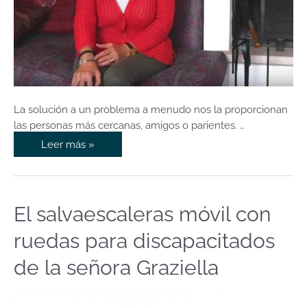
La solución a un problema a menudo nos la proporcionan
las personas más cercanas, amigos o parientes. …
Leer más »
El salvaescaleras móvil con
El
salvaescaleras
ruedas para discapacitados
móvil
con
de la señora Graziella
ruedas
para
discapacitados