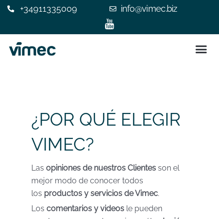
+34911335009
info@vimec.biz
SILLA 
ASCENSOR
¿POR QUÉ ELEGIR V
EXPERIENC
CONTACTE C
Paginación
de
entradas
¿POR QUÉ ELEGIR
VIMEC?
Las
opiniones de nuestros Clientes
son el
mejor modo de conocer todos
los
productos y servicios de Vimec
.
Los
comentarios y videos
le pueden