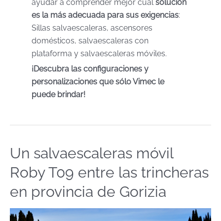
ayudar a comprender mejor cuál
solución
es la más adecuada para sus exigencias
:
Sillas salvaescaleras, ascensores
domésticos, salvaescaleras con
plataforma y salvaescaleras móviles.
¡Descubra las configuraciones y
personalizaciones que sólo Vimec le
puede brindar!
Un salvaescaleras móvil
Un
salvaescaleras
Roby T09 entre las trincheras
móvil
Roby
en provincia de Gorizia
T09
entre
las