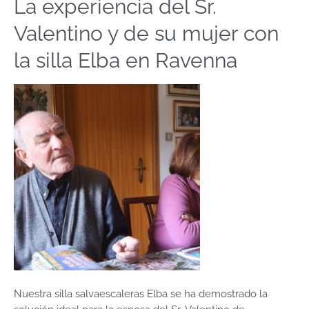
La experiencia del Sr.
La
experiencia
Valentino y de su mujer con
del
Sr.
la silla Elba en Ravenna
Valentino
y
de
su
mujer
con
la
silla
Elba
en
Ravenna
Nuestra silla salvaescaleras Elba se ha demostrado la