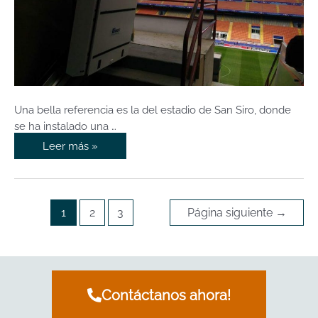
Una bella referencia es la del estadio de San Siro, donde
se ha instalado una …
Leer más »
1
2
3
Página siguiente
→
Contáctanos ahora!