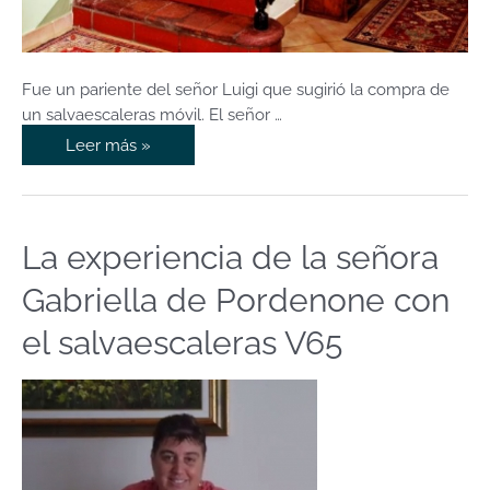
Fue un pariente del señor Luigi que sugirió la compra de
un salvaescaleras móvil. El señor …
Leer más »
La experiencia de la señora
La
experiencia
Gabriella de Pordenone con
de
la
el salvaescaleras V65
señora
Gabriella
de
Pordenone
con
el