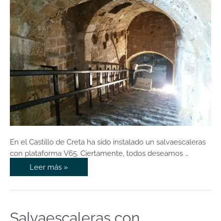
En el Castillo de Creta ha sido instalado un salvaescaleras
con plataforma V65. Ciertamente, todos deseamos …
Leer más »
Salvaescaleras con
Salvaescaleras