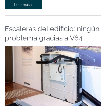
Leer más »
Escaleras del edificio: ningún
Escaleras
del
problema gracias a V64
edificio:
ningún
problema
gracias
a
V64