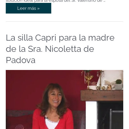
solución ideal para la esposa del Sr. Valentino de …
Leer más »
La silla Capri para la madre
La
silla
de la Sra. Nicoletta de
Capri
para
Padova
la
madre
de
la
Sra.
Nicoletta
de
Padova