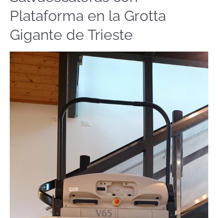
con
Plataforma en la Grotta
Plataforma
en
Gigante de Trieste
la
Grotta
Gigante
de
Trieste