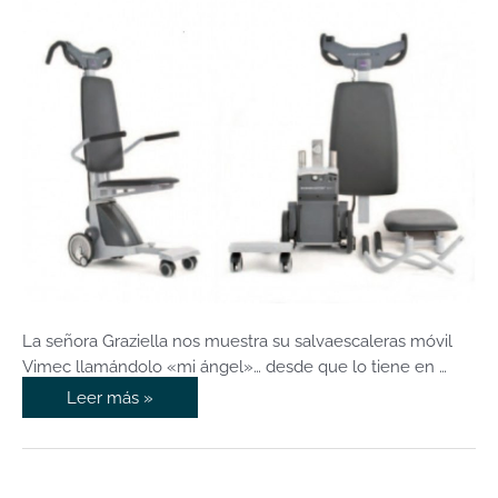
de
la
señora
Graziella
La señora Graziella nos muestra su salvaescaleras móvil
Vimec llamándolo «mi ángel»… desde que lo tiene en …
Leer más »