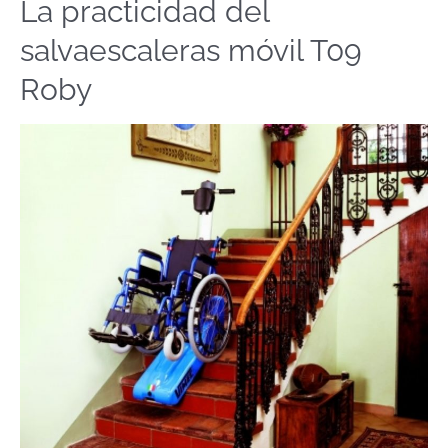
La practicidad del
La
practicidad
salvaescaleras móvil T09
del
salvaescaleras
Roby
móvil
T09
Roby