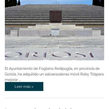
trincheras
en
provincia
de
Gorizia
El Ayuntamiento de Fogliano Redipuglia, en provincia de
Gorizia, ha adquirido un salvaescaleras móvil Roby T09para
mejorar …
Leer más »