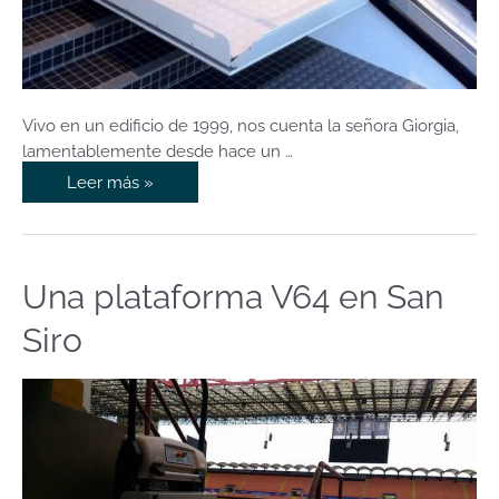
Vivo en un edificio de 1999, nos cuenta la señora Giorgia,
lamentablemente desde hace un …
Leer más »
Una plataforma V64 en San
Una
plataforma
Siro
V64
en
San
Siro