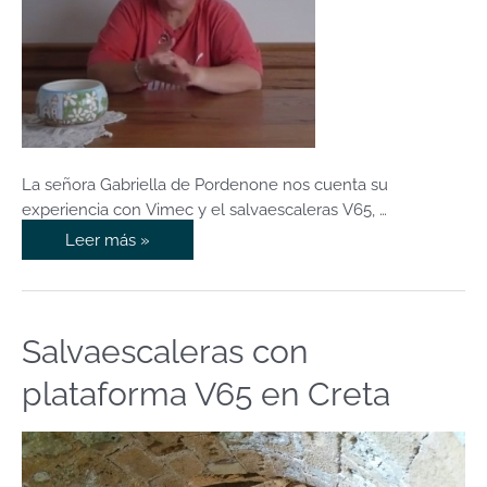
salvaescaleras
V65
La señora Gabriella de Pordenone nos cuenta su
experiencia con Vimec y el salvaescaleras V65, …
Leer más »
Salvaescaleras con
Salvaescaleras
con
plataforma V65 en Creta
plataforma
V65
en
Creta