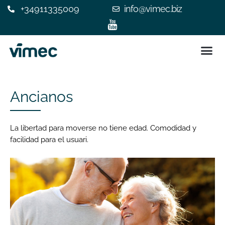
+34911335009
info@vimec.biz
SILLA 
ASCENSOR
¿POR QUÉ ELEGIR V
EXPERIENC
CONTACTE C
Ancianos
La libertad para moverse no tiene edad. Comodidad y
facilidad para el usuari.