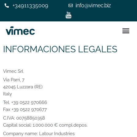
+34911335009
info@vimec.biz
SILLA 
ASCENSOR
¿POR QUÉ ELEGIR V
EXPERIENC
CONTACTE C
INFORMACIONES LEGALES
Vimec Srl
Via Parri, 7
42045 Luzzara (RE)
Italy
Tel. +39 0522 970666
Fax +39 0522 970677
C.IVA: 00758850358
Capital social: 1.000.000 € compl.depos.
Company name: Latour Industries