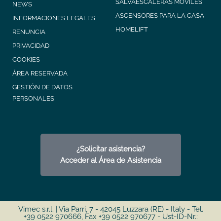
SALVAESCALERAS MÓVILES
NEWS
ASCENSORES PARA LA CASA
INFORMACIONES LEGALES
HOMELIFT
RENUNCIA
PRIVACIDAD
COOKIES
ÁREA RESERVADA
GESTIÓN DE DATOS
PERSONALES
¿Solicitar asistencia?
Acceder al Área de Asistencia
Vimec s.r.l. | Via Parri, 7 - 42045 Luzzara (RE) - Italy - Tel.
+39 0522 970666, Fax +39 0522 970677 - Ust-ID-Nr.: