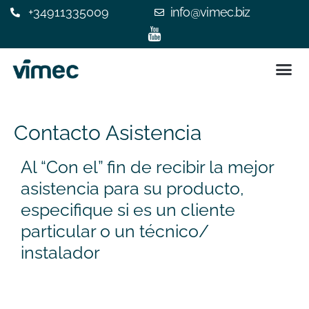
+34911335009
info@vimec.biz
SILLA 
ASCENSOR
¿POR QUÉ ELEGIR V
EXPERIENC
CONTACTE C
Contacto Asistencia
Al “Con el” fin de recibir la mejor
asistencia para su producto,
especifique si es un cliente
particular o un técnico/
instalador