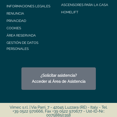
ASCENSORES PARA LA CASA
INFORMACIONES LEGALES
HOMELIFT
RENUNCIA
PRIVACIDAD
COOKIES
ÁREA RESERVADA
GESTIÓN DE DATOS
PERSONALES
¿Solicitar asistencia?
Acceder al Área de Asistencia
Vimec s.r.l. | Via Parri, 7 - 42045 Luzzara (RE) - Italy - Tel.
+39 0522 970666, Fax +39 0522 970677 - Ust-ID-Nr.:
00758850358