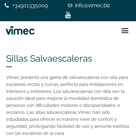
+34911335009
info@vimec.biz
SILLA 
ASCENSOR
¿POR QUÉ ELEGIR V
EXPERIENC
CONTACTE C
Sillas Salvaescaleras
Vimec presenta una gama de salvaescaleras con silla para
escaleras rectas y curvas, perfecta para instalaciones en
interiores y exteriores. Los salvaescaleras con silla son la
solución ideal para mejorar la movilidad doméstica de
personas con dificultades motoras o discapacidades, o
ancianos. Las sillas salvaescaleras Vimec han sido
estudiadas para ofrecer el máximo nivel de confort y
seguridad, privilegiando facilidad de uso y armonía estética
con las escaleras de la casa.