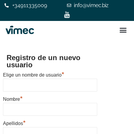
+34911335009
info@vimec.biz
SILLA 
ASCENSOR
¿POR QUÉ ELEGIR V
EXPERIENC
CONTACTE C
Registro de un nuevo
usuario
*
Elige un nombre de usuario
*
Nombre
*
Apellidos