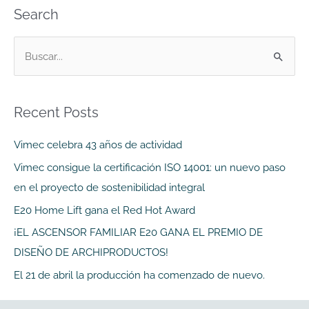
Search
B
u
s
Recent Posts
c
a
Vimec celebra 43 años de actividad
r
Vimec consigue la certificación ISO 14001: un nuevo paso
p
en el proyecto de sostenibilidad integral
o
E20 Home Lift gana el Red Hot Award
r
¡EL ASCENSOR FAMILIAR E20 GANA EL PREMIO DE
:
DISEÑO DE ARCHIPRODUCTOS!
El 21 de abril la producción ha comenzado de nuevo.