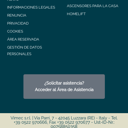
ASCENSORES PARA LA CASA
INFORMACIONES LEGALES
HOMELIFT
RENUNCIA
PRIVACIDAD
COOKIES
ÁREA RESERVADA
GESTIÓN DE DATOS
PERSONALES
¿Solicitar asistencia?
Acceder al Área de Asistencia
Vimec s.r.l. | Via Parri, 7 - 42045 Luzzara (RE) - Italy - Tel.
+39 0522 970666, Fax +39 0522 970677 - Ust-ID-Nr.:
00758850358