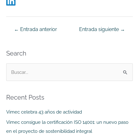
←
Entrada anterior
Entrada siguiente
→
Search
B
u
s
Recent Posts
c
a
Vimec celebra 43 años de actividad
r
Vimec consigue la certificación ISO 14001: un nuevo paso
p
en el proyecto de sostenibilidad integral
o