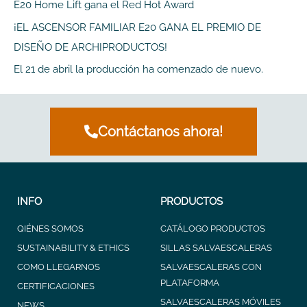
E20 Home Lift gana el Red Hot Award
r
¡EL ASCENSOR FAMILIAR E20 GANA EL PREMIO DE
:
DISEÑO DE ARCHIPRODUCTOS!
El 21 de abril la producción ha comenzado de nuevo.
Contáctanos ahora!
INFO
PRODUCTOS
QIÉNES SOMOS
CATÁLOGO PRODUCTOS
SUSTAINABILITY & ETHICS
SILLAS SALVAESCALERAS
COMO LLEGARNOS
SALVAESCALERAS CON
PLATAFORMA
CERTIFICACIONES
SALVAESCALERAS MÓVILES
NEWS