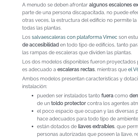
A menudo se deben afrontar
algunos escalones e
parte de una persona discapacitada, no puede efec
otras veces, la estructura del edificio no permite 
todas las plantas.
Los
salvaescaleras con plataforma Vimec
son estu
de accesibilidad
en todo tipo de edificios, tanto pa
las rampas de escaleras que dividen las plantas.
Los dos modelos disponibles fueron proyectados pa
es adecuado a
escaleras rectas
, mientras que
el V
Ambos modelos presentan características y dotaci
instalación:
pueden ser instalados tanto
fuera
como
den
de un
toldo protector
contra los agentes atm
el poco espacio que ocupan y las diversas po
hace adecuados para todo tipo de ambiente, si
están dotados de
llaves extraíbles
, que perm
personas autorizadas que poseen la llave, 