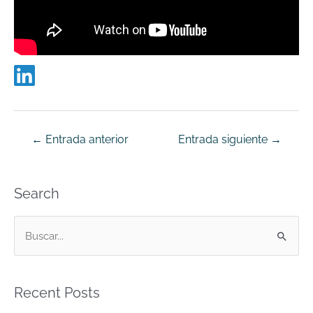
←
Entrada anterior
Entrada siguiente
→
Search
B
u
s
Recent Posts
c