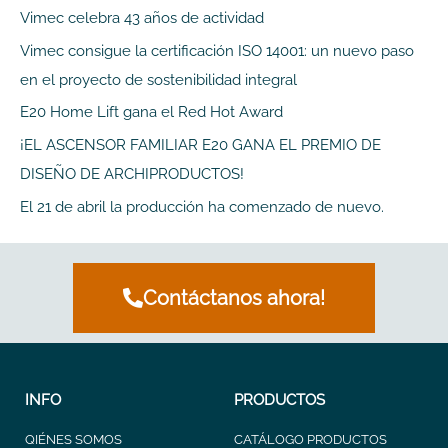
a
Vimec celebra 43 años de actividad
r
Vimec consigue la certificación ISO 14001: un nuevo paso
p
en el proyecto de sostenibilidad integral
o
E20 Home Lift gana el Red Hot Award
r
¡EL ASCENSOR FAMILIAR E20 GANA EL PREMIO DE
:
DISEÑO DE ARCHIPRODUCTOS!
El 21 de abril la producción ha comenzado de nuevo.
Contáctanos ahora!
INFO
PRODUCTOS
QIÉNES SOMOS
CATÁLOGO PRODUCTOS