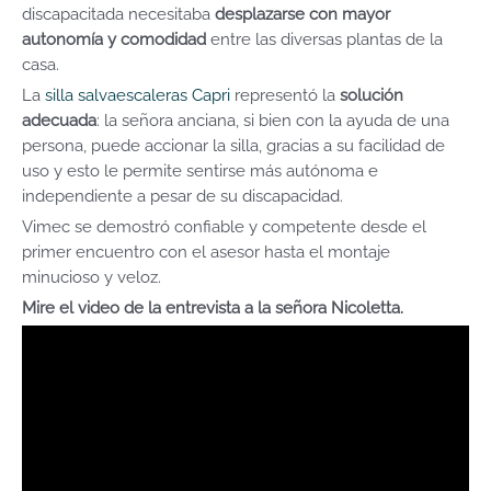
discapacitada necesitaba
desplazarse con mayor
autonomía y comodidad
entre las diversas plantas de la
casa.
La
silla salvaescaleras Capri
representó la
solución
adecuada
: la señora anciana, si bien con la ayuda de una
persona, puede accionar la silla, gracias a su facilidad de
uso y esto le permite sentirse más autónoma e
independiente a pesar de su discapacidad.
Vimec se demostró confiable y competente desde el
primer encuentro con el asesor hasta el montaje
minucioso y veloz.
Mire el video de la entrevista a la señora Nicoletta.