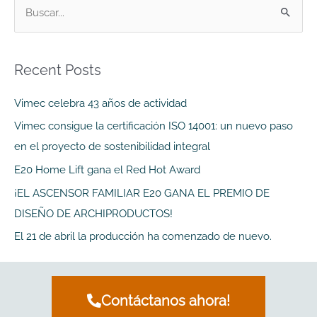
B
u
s
Recent Posts
c
a
Vimec celebra 43 años de actividad
r
Vimec consigue la certificación ISO 14001: un nuevo paso
p
en el proyecto de sostenibilidad integral
o
E20 Home Lift gana el Red Hot Award
r
¡EL ASCENSOR FAMILIAR E20 GANA EL PREMIO DE
:
DISEÑO DE ARCHIPRODUCTOS!
El 21 de abril la producción ha comenzado de nuevo.
Contáctanos ahora!