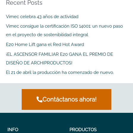
Recent Posts
c
a
Vimec celebra 43 años de actividad
r
Vimec consigue la certificación ISO 14001: un nuevo paso
p
en el proyecto de sostenibilidad integral
o
E20 Home Lift gana el Red Hot Award
r
¡EL ASCENSOR FAMILIAR E20 GANA EL PREMIO DE
:
DISEÑO DE ARCHIPRODUCTOS!
El 21 de abril la producción ha comenzado de nuevo.
Contáctanos ahora!
INFO
PRODUCTOS