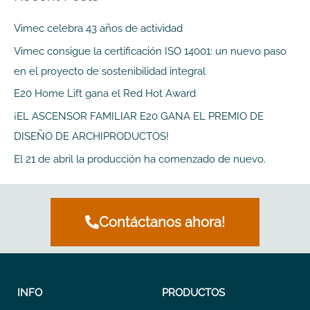
c
a
Vimec celebra 43 años de actividad
r
Vimec consigue la certificación ISO 14001: un nuevo paso
p
en el proyecto de sostenibilidad integral
o
E20 Home Lift gana el Red Hot Award
r
¡EL ASCENSOR FAMILIAR E20 GANA EL PREMIO DE
:
DISEÑO DE ARCHIPRODUCTOS!
El 21 de abril la producción ha comenzado de nuevo.
Contáctanos ahora!
INFO
PRODUCTOS