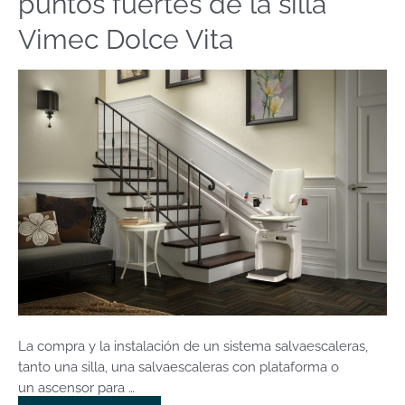
puntos fuertes de la silla
ocupados:
los
Vimec Dolce Vita
puntos
fuertes
de
la
silla
Vimec
Dolce
Vita
La compra y la instalación de un sistema salvaescaleras,
tanto una silla, una salvaescaleras con plataforma o
un ascensor para …