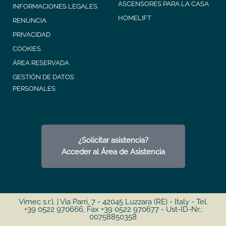
ASCENSORES PARA LA CASA
INFORMACIONES LEGALES
HOMELIFT
RENUNCIA
PRIVACIDAD
COOKIES
ÁREA RESERVADA
GESTIÓN DE DATOS
PERSONALES
¿Solicitar asistencia?
Acceder al Área de Asistencia
Vimec s.r.l. | Via Parri, 7 - 42045 Luzzara (RE) - Italy - Tel.
+39 0522 970666, Fax +39 0522 970677 - Ust-ID-Nr.:
00758850358