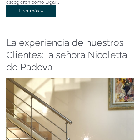
escogieron como lugar …
Leer más »
La experiencia de nuestros
La
experiencia
Clientes: la señora Nicoletta
de
nuestros
de Padova
Clientes:
la
señora
Nicoletta
de
Padova