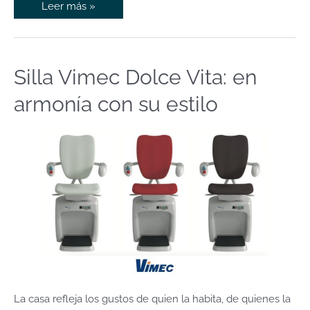
Leer más »
Silla Vimec Dolce Vita: en
Silla
Vimec
armonía con su estilo
Dolce
Vita:
en
armonía
con
su
estilo
La casa refleja los gustos de quien la habita, de quienes la