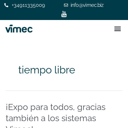
+34911335009
info@vimec.biz
SILLA 
ASCENSOR
¿POR QUÉ ELEGIR V
EXPERIENC
CONTACTE C
tiempo libre
¡Expo para todos, gracias
¡Expo
para
también a los sistemas
todos,
gracias