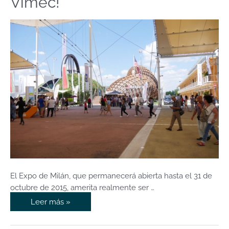
Vimec!
también
a
los
sistemas
Vimec!
El Expo de Milán, que permanecerá abierta hasta el 31 de
octubre de 2015, amerita realmente ser …
Leer más »