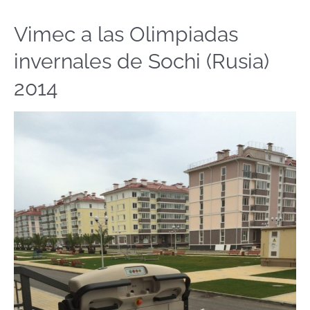
Vimec a las Olimpiadas
Vimec
a
invernales de Sochi (Rusia)
las
Olimpiadas
2014
invernales
de
Sochi
(Rusia)
2014